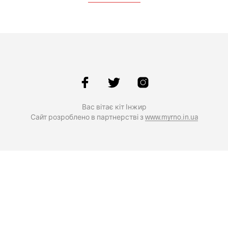
Вас вітає кіт Інжир
Сайт розроблено в партнерстві з
www.myrno.in.ua